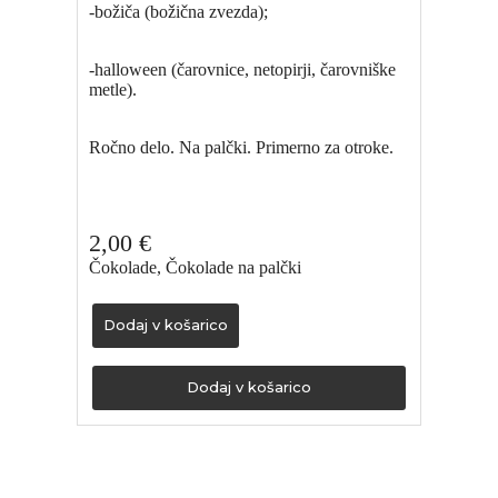
-božiča (božična zvezda);
-halloween (čarovnice, netopirji, čarovniške
metle).
Ročno delo. Na palčki. Primerno za otroke.
2,00
€
Čokolade
,
Čokolade na palčki
Dodaj v košarico
Dodaj v košarico