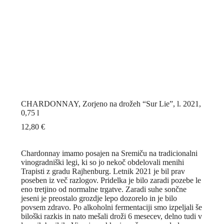
CHARDONNAY, Zorjeno na drožeh “Sur Lie”, l. 2021,
0,75 l
12,80
€
Chardonnay imamo posajen na Sremiču na tradicionalni
vinogradniški legi, ki so jo nekoč obdelovali menihi
Trapisti z gradu Rajhenburg. Letnik 2021 je bil prav
poseben iz več razlogov. Pridelka je bilo zaradi pozebe le
eno tretjino od normalne trgatve. Zaradi suhe sončne
jeseni je preostalo grozdje lepo dozorelo in je bilo
povsem zdravo. Po alkoholni fermentaciji smo izpeljali še
biloški razkis in nato mešali droži 6 mesecev, delno tudi v