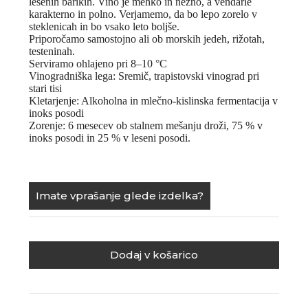
lesenih barikih. Vino je mehko in nežno, a vendarle
karakterno in polno. Verjamemo, da bo lepo zorelo v
steklenicah in bo vsako leto boljše.
Priporočamo samostojno ali ob morskih jedeh, rižotah,
testeninah.
Serviramo ohlajeno pri 8–10 °C
Vinogradniška lega: Sremič, trapistovski vinograd pri
stari tisi
Kletarjenje: Alkoholna in mlečno-kislinska fermentacija v
inoks posodi
Zorenje: 6 mesecev ob stalnem mešanju droži, 75 % v
inoks posodi in 25 % v leseni posodi.
Imate vprašanje glede izdelka?
Dodaj v košarico