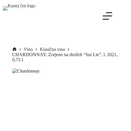
Skip
to
content
Vino
Klasična vina
Domov
CHARDONNAY, Zorjeno na drožeh “Sur Lie”, l. 2021,
0,75 l