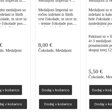
ni Imperial iz
Medaljoni Imperial v
Medaljoni iz b
lečne in temne
repliki trapistovske
čokolade, 75 g
e, 75 g
dni medaljoni so
embalaže, 75 g
Medaljoni Imperial so
Medaljoni so 
delani iz štirih
ročno izdelani iz štirih
izdelani iz ka
olade, in sicer iz:
vrst čokolade, in sicer iz:
bele čokolade 
e čokolade posute
– temne čokolade posute
naslednjimi pos
i jabolki;
s suhimi jabolki
pistacija, koko
ne čokolade
– mlečne čokolade
in mandlji.
Pakirani so v š
lešnikovimi
posute lešnikovimi
4×3 medaljoni 
čkami:
polovičkami
€
8,00
€
posameznim p
čokolade s
– bele čokolade s
skupaj torej 12
om temne
de
,
Medaljoni
prelivom temne
Čokolade
,
Medaljoni
de;
čokolade
ne čokolade z
– hrustljave mlečne
nim biskvitom ter
čokolade z drobljenim
 z belo čokolado.
biskvitom ter s prelite z
5,50
€
ni so pakirani v
belo čokolado
Čokolade
,
Med
e po 12 kosov.
Medaljoni so pakirane
po 12 kosov v
celofansko vrečko , ki je
j v košarico
Dodaj v košarico
Dodaj v koš
nato vstavljena ročno
izdelan tulec – repliko
trapistovske embalaže.
aj v košarico
Dodaj v košarico
Dodaj v ko