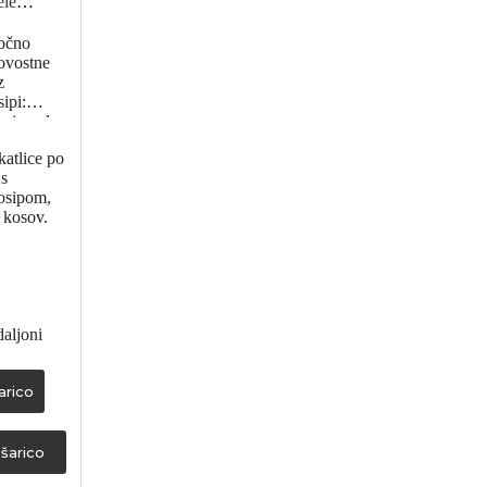
ele
ročno
kovostne
z
ipi:
s, jagode
katlice po
s
osipom,
 kosov.
aljoni
arico
šarico