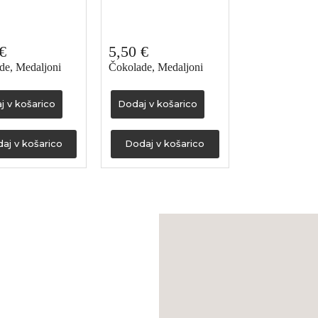
€
5,50
€
de
,
Medaljoni
Čokolade
,
Medaljoni
j v košarico
Dodaj v košarico
aj v košarico
Dodaj v košarico