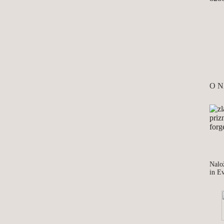
O 
Nalož
in E