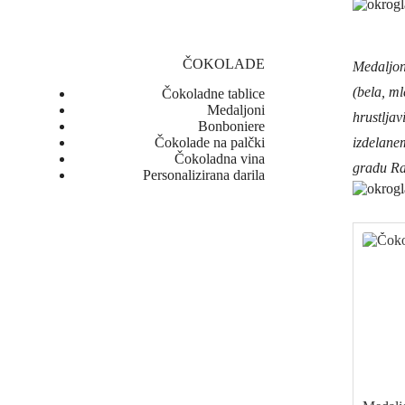
ČOKOLADE
Medaljoni
(bela, ml
Čokoladne tablice
Medaljoni
hrustljav
Bonboniere
Čokolade na palčki
izdelanem
Čokoladna vina
gradu Ra
Personalizirana darila