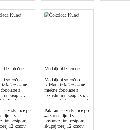
ni iz mlečne
Medaljoni iz temne
e, 75 g
čokolade, 75 g
oni so ročno
Medaljoni so ročno
i iz kakovostne
izdelani iz kakovostne
 čokolade z
mlečne čokolade z
jimi posipi:
naslednjimi posipi: suha
 liofilizirane
jabolka, kokos, jagode in
 hrustljavi biskvit
lešniki.
i so v škatlice po
Pakirani so v škatlice po
k.
aljoni s
4×3 medaljoni s
znim posipom,
posameznim posipom,
torej 12 kosov.
skupaj torej 12 kosov.