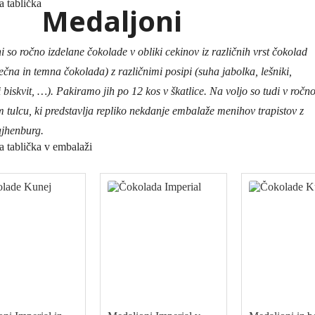
Medaljoni
 so ročno izdelane čokolade v obliki cekinov iz različnih vrst čokolad
ečna in temna čokolada) z različnimi posipi (suha jabolka, lešniki,
i biskvit, …). Pakiramo jih po 12 kos v škatlice. Na voljo so tudi v ročn
 tulcu, ki predstavlja repliko nekdanje embalaže menihov trapistov z
jhenburg.