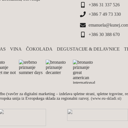
+386 31 337 526
+386 7 49 73 330
emanuela@kunej.co
+386 30 388 670
NAS
VINA
ČOKOLADA
DEGUSTACIJE & DELAVNICE
T
bo (vavčer za digitalni marketing – izdelava spletne strani, spletne trgovine, 
vropska unija iz Evropskega sklada za regionalni razvoj.
(www.eu-skladi.si)