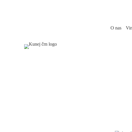
Skip
to
content
O nas
Vi