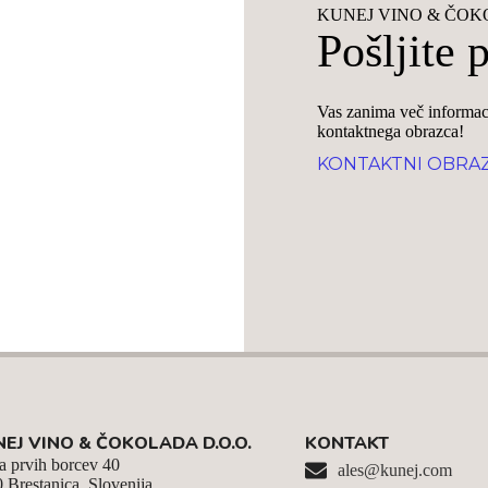
KUNEJ VINO & ČO
Pošljite 
Vas zanima več informaci
kontaktnega obrazca!
KONTAKTNI OBRA
EJ VINO & ČOKOLADA D.O.O.
KONTAKT
a prvih borcev 40
ales@kunej.com
 Brestanica, Slovenija